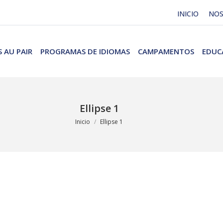
INICIO
NO
 AU PAIR
PROGRAMAS DE IDIOMAS
CAMPAMENTOS
EDUC
Ellipse 1
Estás aquí:
Inicio
Ellipse 1