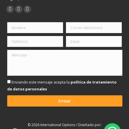
Encuéntranos en:
Facebook
YouTube
Instagram
page
page
page
opens
opens
opens
in
in
in
new
new
new
window
window
window
Enviando este mensaje acepta la
política de tratamiento
de datos personales
© 2026 International Options / Diseñado por: