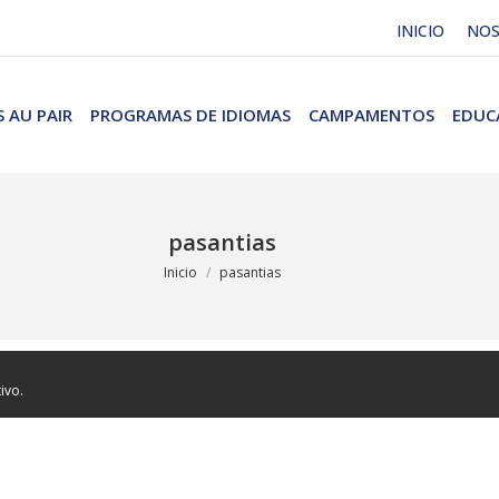
INICIO
NO
 AU PAIR
PROGRAMAS DE IDIOMAS
CAMPAMENTOS
EDUC
pasantias
Estás aquí:
Inicio
pasantias
ivo.