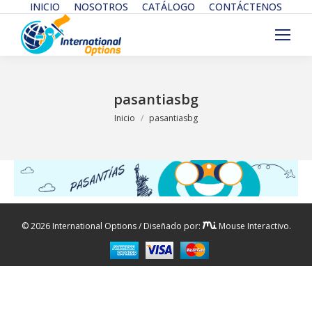
INICIO
NOSOTROS
CATÁLOGO
CONTÁCTENOS
pasantiasbg
Estás aquí:
Inicio
pasantiasbg
© 2026 International Options / Diseñado por:
Mouse Interactivo.