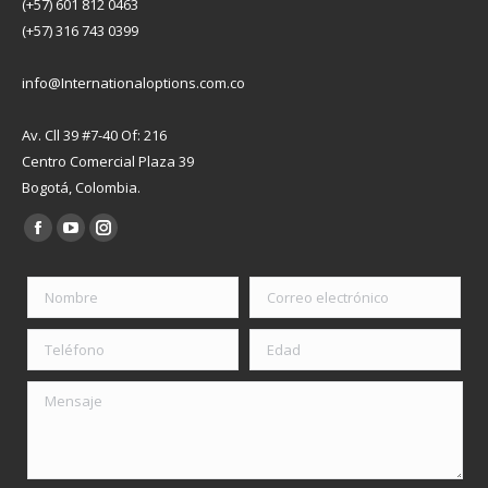
(+57) 601 812 0463
(+57) 316 743 0399
info@Internationaloptions.com.co
Av. Cll 39 #7-40 Of: 216
Centro Comercial Plaza 39
Bogotá, Colombia.
Encuéntranos en:
Facebook
YouTube
Instagram
page
page
page
opens
opens
opens
in
in
in
new
new
new
window
window
window