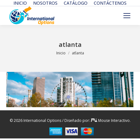
INICIO
NOSOTROS
CATÁLOGO
CONTÁCTENOS
atlanta
Estás aquí:
Inicio
atlanta
© 2026 International Options / Diseñado por:
Mouse Interactivo.