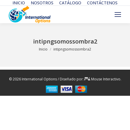
INICIO
NOSOTROS
CATÁLOGO
CONTÁCTENOS
intipngsomossombra2
Estás aquí:
Inicio
intipngsomossombra2
© 2026 International Options / Diseñado por:
Mouse Interactivo.